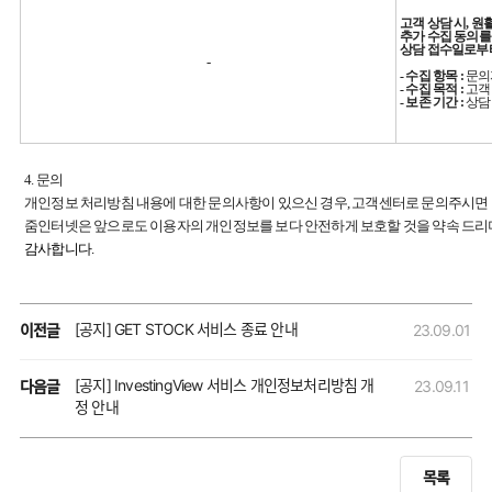
고객 상담 시, 
추가 수집 동의를
상담 접수일로부터
-
- 수집 항목 :
문의
- 수집 목적 :
고객
- 보존 기간 :
상담
4. 문의
개인정보 처리방침 내용에 대한 문의사항이 있으신 경우, 고객센터로 문의주시면
줌인터넷은 앞으로도 이용자의 개인정보를 보다 안전하게 보호할 것을 약속 드리며
감사합니다.
[공지] GET STOCK 서비스 종료 안내
이전글
23.09.01
[공지] InvestingView 서비스 개인정보처리방침 개
다음글
23.09.11
정 안내
목록