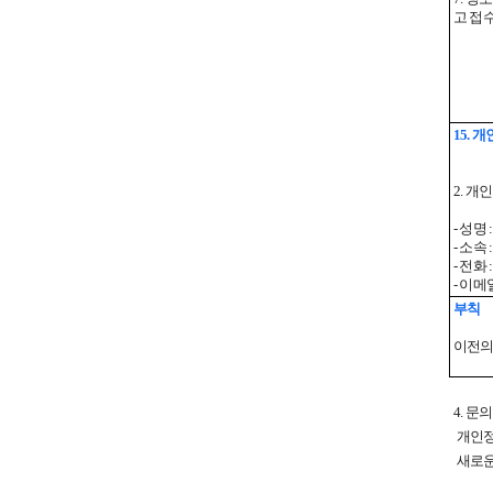
고 접
15. 
2. 
- 성명
- 소속
- 전화 :
- 이메일
부칙
이전의
4. 문
개인정
새로운